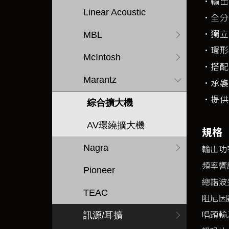
·輸出：2
Linear Acoustic
·全分
·獨立
MBL
·環形
McIntosh
·搭配
Marantz
·承襲
·提供
綜合擴大機
AV環繞擴大機
規格
Nagra
輸出功率：
頻率響應：
Pioneer
總諧波失
TEAC
阻尼因
唱頭輸入
訊源/耳擴