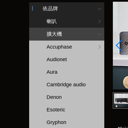
依品牌
喇叭
擴大機
Accuphase
Audionet
Aura
Cambridge audio
Denon
Esoteric
Gryphon