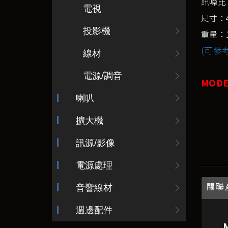
訊噪比：
電視
尺寸：4
投影機
重量：14
(可參考
線材
電源/調音
MODE
喇叭
擴大機
訊源/影像
電源處理
關聯
音響線材
週邊配件