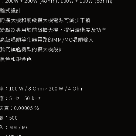
00W + 200W (4ohm), 100W + 100W (8ohm)
離式設計
的擴大機和前級擴大機電源可減少干擾
變壓器專用於前級擴大機，提供清晰度及功率
高級唱頭等化器電路的MM/MC唱頭輸入
我們旗艦機款的擴大機設計
黑色和銀金色
100 W / 8 Ohm，200 W / 4 Ohm
5 Hz - 50 kHz
真：0.00005 %
數：500
：MM / MC