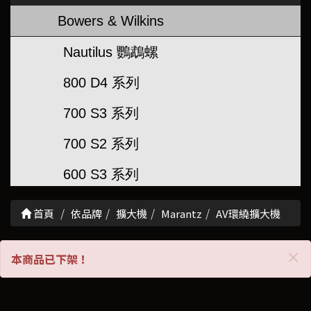
Bowers & Wilkins
Nautilus 鸚鵡螺
800 D4 系列
700 S3 系列
700 S2 系列
600 S3 系列
600 S2 系列
首頁
依品牌
擴大機
Marantz
AV環繞擴大機
超低音
C
×
本商品已下架！
聲霸/串流喇叭
崁入/壁掛喇叭