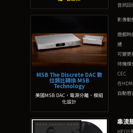
音訊回
影像動
遊戲時的
通
可變更
待機模
CEC
MSB The Discrete DAC 數
位類比轉換 MSB
在HDM
Technology
自動唇
美國MSB DAC，電源分離、模組
化設計
串流
HEO