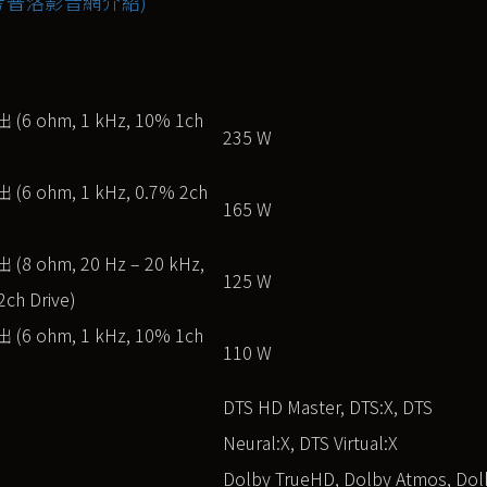
考普洛影音網介紹)
6 ohm, 1 kHz, 10% 1ch
235 W
6 ohm, 1 kHz, 0.7% 2ch
165 W
8 ohm, 20 Hz – 20 kHz,
125 W
2ch Drive)
6 ohm, 1 kHz, 10% 1ch
110 W
DTS HD Master, DTS:X, DTS
Neural:X, DTS Virtual:X
Dolby TrueHD, Dolby Atmos, Dol