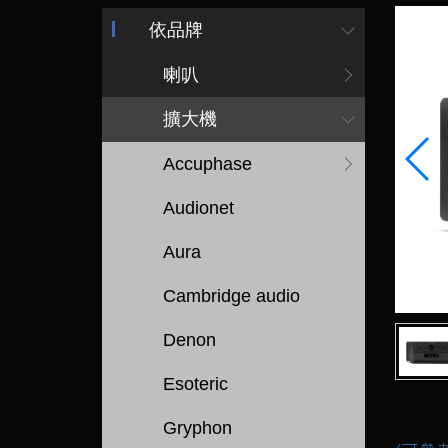
依品牌
喇叭
擴大機
Accuphase
Audionet
Aura
Cambridge audio
Denon
Esoteric
Gryphon