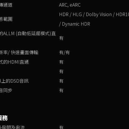
傳通道
ARC, eARC
HDR / HLG / Dolby Vision / HDR1
態範圍
/ Dynamic HDR
ALLM (自動低延遲模式)直
有
新率/ 快速畫面傳輸
有/有
式的HDMI直通
有
有
I上的DSD音訊
有
音同步
有
服務
S多房間及串流
有