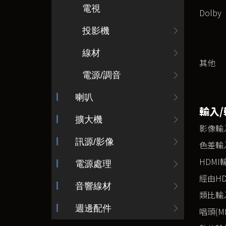
電視
Dolby
投影機
線材
其他
電源/調音
喇叭
輸入/
擴大機
影像輸
訊源/影像
色差輸
HDMI
電源處理
經由H
音響線材
類比輸
週邊配件
唱頭(M