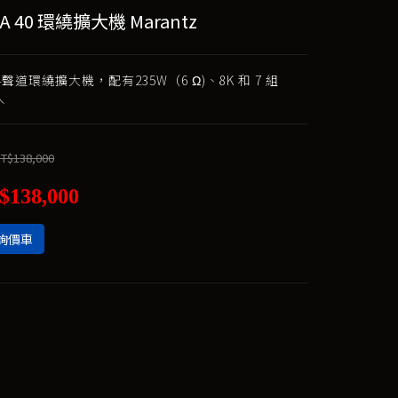
A 40 環繞擴大機 Marantz
4聲道環繞擴大機，配有235W（6 Ω)、8K 和 7 組
入
T$138,000
$138,000
詢價車