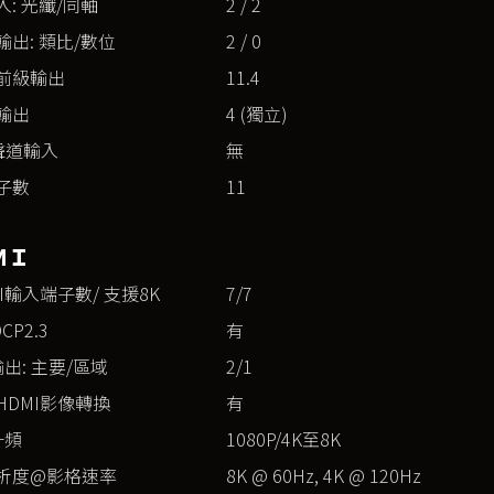
: 光纖/同軸
2 / 2
出: 類比/數位
2 / 0
前級輸出
11.4
輸出
4 (獨立)
多聲道輸入
無
子數
11
ＭＩ
I輸入端子數/ 支援8K
7/7
CP2.3
有
輸出: 主要/區域
2/1
HDMI影像轉換
有
升頻
1080P/4K至8K
析度@影格速率
8K @ 60Hz, 4K @ 120Hz