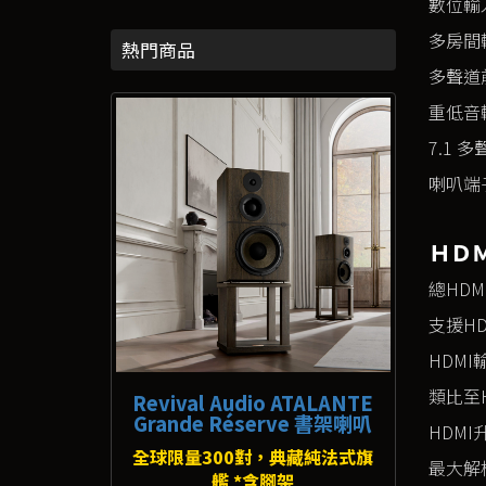
數位輸入
多房間輸
熱門商品
多聲道
重低音
7.1 
喇叭端
ＨＤ
總HDM
支援HD
HDMI
類比至
Revival Audio ATALANTE
Grande Réserve 書架喇叭
HDMI
全球限量300對，典藏純法式旗
最大解
艦 *含腳架