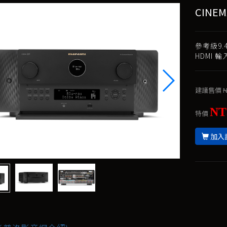
CINEM
參考級9.
HDMI 輸
建議售價
N
NT
特價
加入