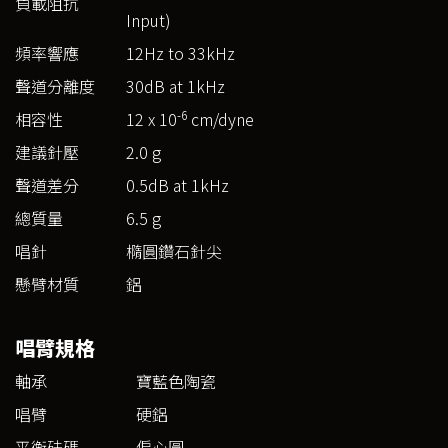
負載阻抗
Input)
頻率響應
12Hz to 33kHz
聲道分離度
30dB at 1kHz
-6
相容性
12 x 10
cm/dyne
建議針壓
2.0 g
聲道差分
0.5dB at 1kHz
總質量
6.5 g
唱針
橢圓鑽石針尖
懸臂材質
鋁
唱臂規格
軸承
寶藍色陶瓷
唱臂
硬鋁
平衡砝碼
偏心圓