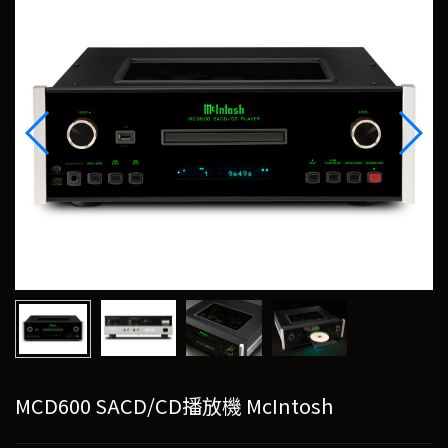
MCD600 SACD/CD播放機 McIntosh