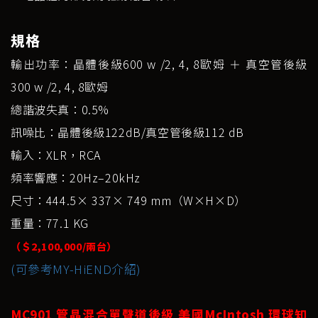
規格
輸出功率：晶體後級600 w /2, 4, 8歐姆 ＋ 真空管後級
300 w /2, 4, 8歐姆
總諧波失真：0.5%
訊噪比：晶體後級122dB/真空管後級112 dB
輸入：XLR，RCA
頻率響應：20Hz–20kHz
尺寸：444.5× 337× 749 mm（W×H×D）
重量：77.1 KG
（＄2,100,000/兩台）
(可參考MY-HiEND介紹)
MC901 管晶混合單聲道後級 美國McIntosh 環球知