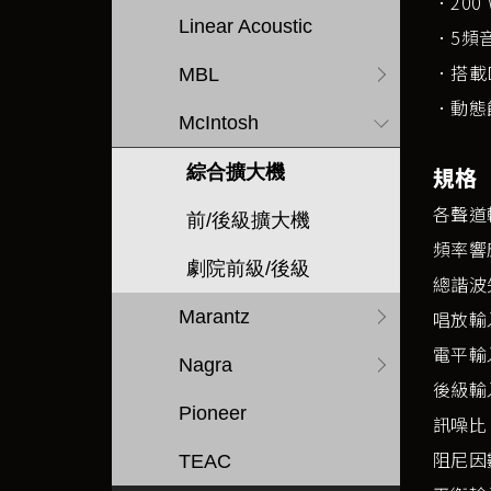
．200 
Linear Acoustic
．5頻
．搭載
MBL
．動態
McIntosh
綜合擴大機
規格
各聲道
前/後級擴大機
頻率響應：
劇院前級/後級
總諧波失
Marantz
唱放輸入
電平輸
Nagra
後級輸
Pioneer
訊噪比：
阻尼因數
TEAC