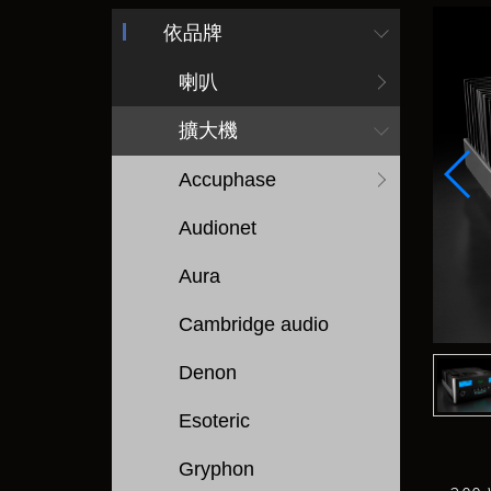
依品牌
喇叭
擴大機
Accuphase
Audionet
Aura
Cambridge audio
Denon
Esoteric
Gryphon