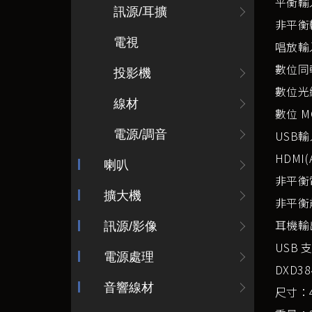
平衡輸
訊源/耳擴
非平衡
電視
唱放輸入
數位同
投影機
數位光
線材
數位 M
電源/調音
USB輸
HDMI(
喇叭
非平衡
擴大機
非平衡
耳機輸出
訊源/影像
USB支
電源處理
DXD38
音響線材
尺寸：44.