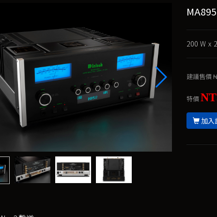
MA89
200 W 
建議售價
N
NT
特價
加入