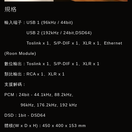
規格
輸入端子：
USB 1 (96kHz / 44bit)
USB 2 (192kHz / 24bit,DSD64)
Toslink x 1、
S/P-DIF x 1
、XLR
x 1、Ethernet
(Roon Module)
數位輸出：Toslink x 1、
S/P-DIF x 1
、
XLR
x 1
類比輸出：
RCA x 1
、
XLR x 1
支援解碼：
PCM：24bit - 44.1kHz, 88.2kHz,
96kHz, 176.2kHz, 192 kHz
DSD：1bit - DSD64
體積
(W x D x H)
：
450 x 400 x 153 mm