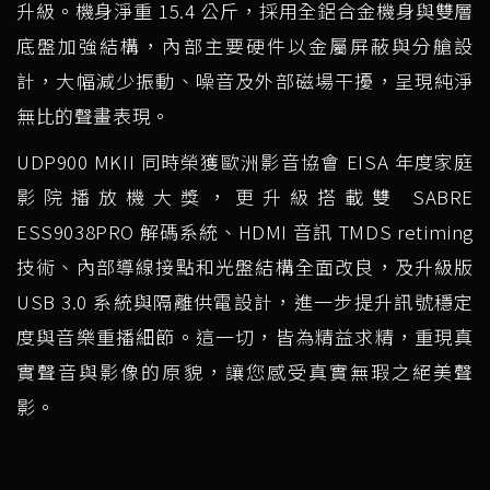
升級。機身淨重 15.4 公斤，採用全鋁合金機身與雙層
底盤加強結構，內部主要硬件以金屬屏蔽與分艙設
計，大幅減少振動、噪音及外部磁場干擾，呈現純淨
無比的聲畫表現。
UDP900 MKII 同時榮獲歐洲影音協會 EISA 年度家庭
影院播放機大獎，更升級搭載雙 SABRE
ESS9038PRO 解碼系統、HDMI 音訊 TMDS retiming
技術、內部導線接點和光盤結構全面改良，及升級版
USB 3.0 系統與隔離供電設計，進一步提升訊號穩定
度與音樂重播細節。這一切，皆為精益求精，重現真
實聲音與影像的原貌，讓您感受真實無瑕之絕美聲
影。