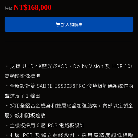
NT$168,000
特價
加入詢價車
•支援 UHD 4K藍光/SACD，Dolby Vision 及 HDR 10+
高動態影像標準
•全新設計雙 SABRE ESS9038PRO 發燒級解碼系統作兩
聲道及 7.1 輸出
•採用全鋁合金機身和雙層底盤加強結構，內部以定製金
屬外殼和間板遮敝
•主機板採用 6 層 PCB 電路板設計
•4 層 PCB 及獨立走綫設計，採用高精度超低相噪