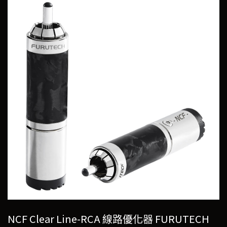
NCF Clear Line-RCA 線路優化器 FURUTECH