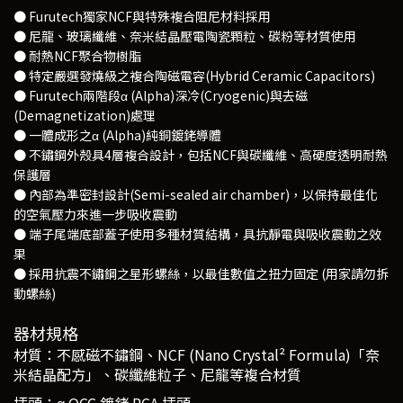
● Furutech獨家NCF與特殊複合阻尼材料採用
● 尼龍、玻璃纖維、奈米結晶壓電陶瓷顆粒、碳粉等材質使用
● 耐熱NCF聚合物樹脂
● 特定嚴選發燒級之複合陶磁電容(Hybrid Ceramic Capacitors)
● Furutech兩階段α (Alpha)深冷(Cryogenic)與去磁
(Demagnetization)處理
● 一體成形之α (Alpha)純銅鍍銠導體
● 不鏽鋼外殼具4層複合設計，包括NCF與碳纖維、高硬度透明耐熱
保護層
● 內部為準密封設計(Semi-sealed air chamber)，以保持最佳化
的空氣壓力來進一步吸收震動
● 端子尾端底部蓋子使用多種材質結構，具抗靜電與吸收震動之效
果
● 採用抗震不鏽鋼之星形螺絲，以最佳數值之扭力固定 (用家請勿拆
動螺絲)
器材規格
材質：不感磁不鏽鋼、NCF (Nano Crystal² Formula)「奈
米結晶配方」、碳纖維粒子、尼龍等複合材質