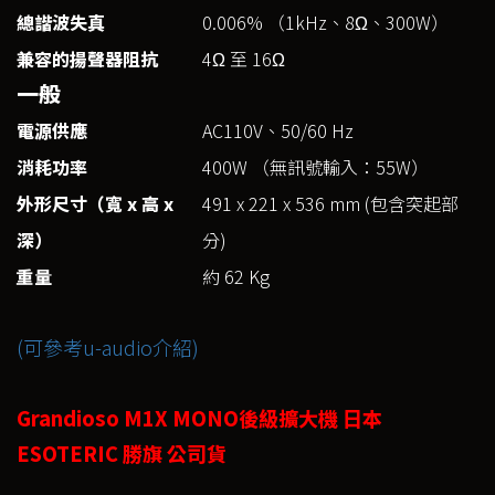
總諧波失真
0.006% （1kHz、8Ω、300W）
兼容的揚聲器阻抗
4Ω 至 16Ω
一般
電源供應
AC110V、50/60 Hz
消耗功率
400W （無訊號輸入：55W）
外形尺寸（寬 x 高 x
491 x 221 x 536 mm (包含突起部
深）
分)
重量
約 62 Kg
(可參考u-audio介紹)
Grandioso M1X MONO後級擴大機 日本
ESOTERIC 勝旗 公司貨