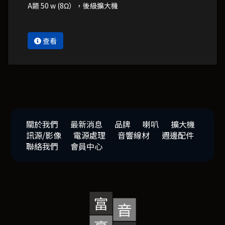
A類 50 w (8Ω），後級擴大機
查看
關於我們
最新消息
品牌
喇叭
擴大機
訊源/影像
電源處理
音響線材
週邊配件
聯絡我們
會員中心