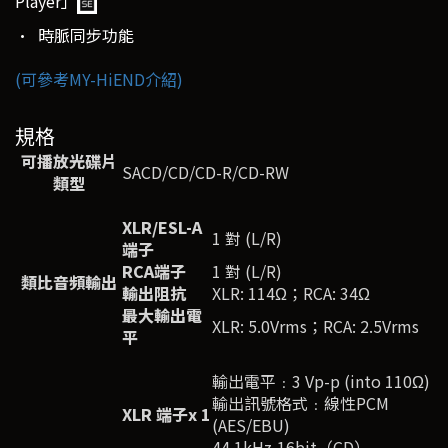
Player」
• 時脈同步功能
(可參考MY-HiEND介紹)
規格
可播放光碟片
SACD/CD/CD-R/CD-RW
類型
XLR/ESL-A
1 對 (L/R)
端子
RCA
端子
1 對 (L/R)
類比音頻輸出
輸出阻抗
XLR: 114Ω；RCA: 34Ω
最大輸出電
XLR: 5.0Vrms；RCA: 2.5Vrms
平
輸出電平﹕3 Vp-p (into 110Ω)
輸出訊號格式﹕線性PCM
XLR
端子
x 1
(AES/EBU)
44.1kHz,16bit（CD）