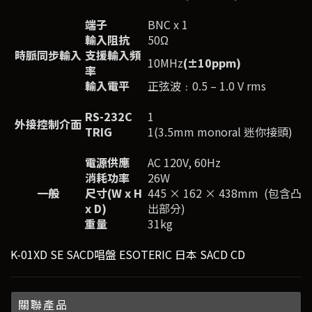
端子
BNC x 1
輸入阻抗
50Ω
時脈同步輸入
支援輸入頻
10MHz
(
±
10ppm)
率
輸入電平
正弦波﹕0.5 – 1.0 V rms
RS-232C
1
外接控制介面
TRIG
1(3.5mm monoral 迷你接頭)
電源供應
AC 120V, 60Hz
消耗功率
26W
一般
尺寸
(W x H
445 × 162 × 438mm (包含凸
x D)
出部分)
重量
31kg
K-01XD SE SACD唱盤 ESOTERIC 日本 SACD CD
關聯產品