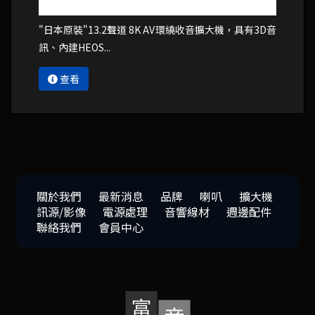
"日本原裝"13.2聲道 8K AV環繞收音擴大機，具有3D音
訊、內建HEOS...
查看
關於我們
最新消息
品牌
喇叭
擴大機
訊源/影像
電源處理
音響線材
週邊配件
聯絡我們
會員中心