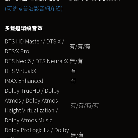
(可參考普洛影音網介紹)
多聲道環繞音效
DTS HD Master / DTS:X /
有/有/有
DTS:X Pro
DTS Neo:6 / DTS Neural:X
無/有
DTS Virtual:X
有
IMAX Enhanced
有
Dolby TrueHD / Dolby
Atmos / Dolby Atmos
有/有/有/有
Height Virtualization /
Dolby Atmos Music
Dolby ProLogic Ilz / Dolby
無/有