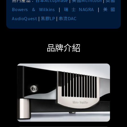
熱門產品：
日本Accuphase
|
美國McIntosh
|
英國
Bowers & Wilkins
|
瑞士NAGRA
|
美國
AudioQuest
|
黑膠LP
|
串流DAC
品牌介紹