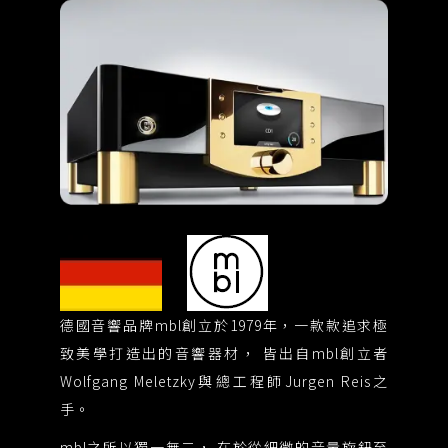
德國音響品牌mbl創立於1979年，一款款追求極
舉世
致美學打造出的音響器材， 皆出自mbl創立者
神
Wolfgang Meletzky與總工程師Jurgen Reis之
軀
手。
般
優
mbl之所以獨一無二， 在於從細微的音量旋鈕至