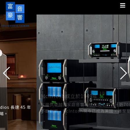
McIntosh成立於1949年
以提供卓越的家庭音響系統而聞名於世。近70年的持續努力與
不斷創新，McIntosh現今已成為美國，甚至是全世界， 最受
信賴與最成功的高級音響品牌。其黑色玻璃面板與標誌性的藍
色瓦特輸出表早已是全球公認Hi-End音響的象徵。