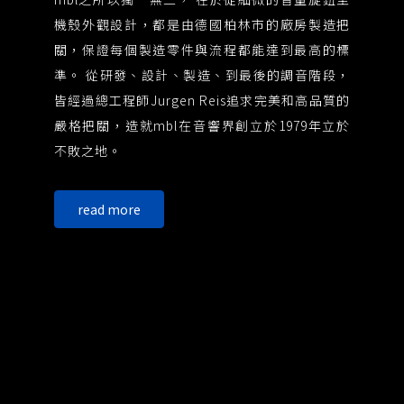
強
機殼外觀設計，都是由德國柏林市的廠房製造把
質
關，保證每個製造零件與流程都能達到最高的標
絲
準。 從研發、設計、製造、到最後的調音階段，
也是
皆經過總工程師Jurgen Reis追求完美和高品質的
中
嚴格把關，造就mbl在音響界創立於1979年立於
喇
不敗之地。
能
的
read more
讓