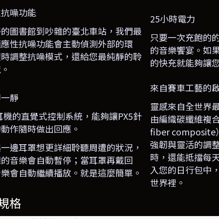
性抗噪功能
25
小時電力
靜的圖書館到吵雜的臺北車站，我們最
只要一次充飽的
適應性抗噪功能會主動偵測外部的環
的音樂饗宴。如
隨時調整抗噪模式，還給您最純靜的聆
的快充就能夠讓
境。
來自賽車工藝的
即一靜
靈感來自全世界
耳機的直覺式控制系統，能夠讓
PX5
針
由編織碳纖維複
的動作隨時做出回應。
fiber composite
強韌與靈活的調
起一邊耳罩想更詳細聆聽周遭的狀況，
時，還能抵擋每
聽的音樂會自動暫停；當耳罩再戴回
入您的日行包中
音樂會自動繼續播放。就是這麼簡單。
世界裡。
規格