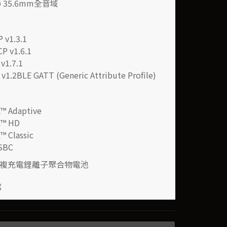
ø 35.6mm
全音域
 v1.3.1
P v1.6.1
v1.7.1
v1.2BLE GATT (Generic Attribute Profile)
™ Adaptive
X™ HD
™ Classic
SBC
複充電鋰離子聚合物電池
g