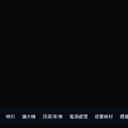
喇叭
擴大機
訊源/影像
電源處理
音響線材
週