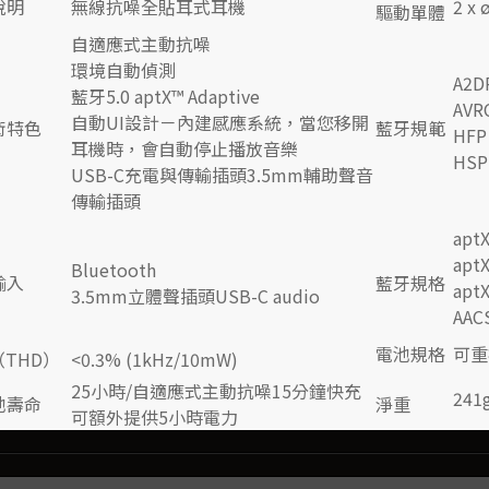
說明
無線抗噪全貼耳式耳機
2 x 
驅動單體
自適應式主動抗噪
環境自動偵測
A2DP
藍牙5.0 aptX™ Adaptive
AVRC
自動UI設計－內建感應系統，當您移開
術特色
藍牙規範
HFP 
耳機時，會自動停止播放音樂
HSP 
USB-C充電與傳輸插頭3.5mm輔助聲音
傳輸插頭
aptX
apt
Bluetooth
輸入
藍牙規格
aptX
3.5mm
立體聲插頭USB-C audio
AAC
電池規格
可重
THD）
<0.3% (1kHz/10mW)
25
小時/自適應式主動抗噪15分鐘快充
241
池壽命
淨重
可額外提供5小時電力