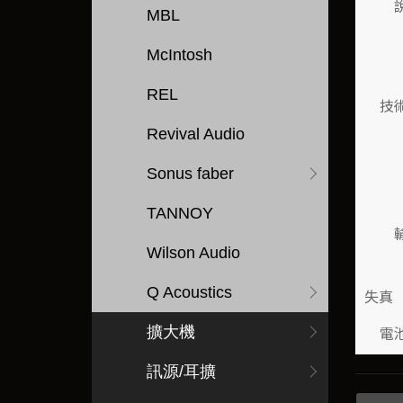
MBL
McIntosh
REL
技
Revival Audio
Sonus faber
TANNOY
Wilson Audio
Q Acoustics
失真（
電
擴大機
訊源/耳擴