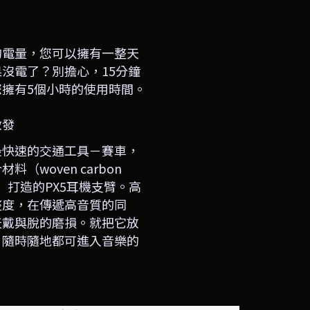
的電量，您可以擁有一整天
果沒電了？別擔心，
15
分鐘
您擁有
5
個小時的使用時間。
啟發
最快速的交通工具－賽車，
合材料（
woven carbon
）打造的
PX5
耳機支臂。高
整度，在傳遞高音質的同
天戴與脫的磨損。就把它放
，隨時隨地都可進入音樂的