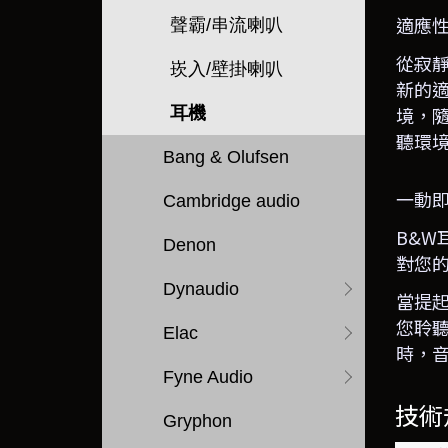
適應
聲霸/串流喇叭
從寂
崁入/壁掛喇叭
新的
境，
耳機
聽環
Bang & Olufsen
一動
Cambridge audio
B&W
Denon
對您
Dynaudio
當提
您聆
Elac
時，
Fyne Audio
技術
Gryphon