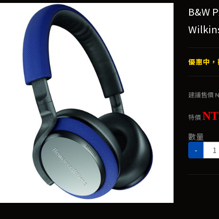
B&W 
Wilkin
優惠中，
建議售價
N
NT
特價
數量
-