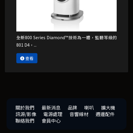
全新800 Series Diamond™技術為一體，監聽等級的
801 D4，...
查看
關於我們
最新消息
品牌
喇叭
擴大機
訊源/影像
電源處理
音響線材
週邊配件
聯絡我們
會員中心