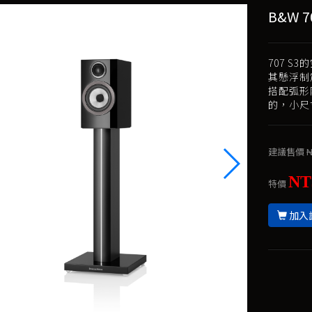
B&W 7
707 
其懸浮制震
搭配弧形
的，小尺
建議售價
N
NT
特價
加入