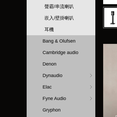
聲霸/串流喇叭
崁入/壁掛喇叭
耳機
Bang & Olufsen
Cambridge audio
Denon
Dynaudio
Elac
Fyne Audio
Gryphon