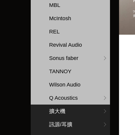
MBL
McIntosh
REL
Revival Audio
Sonus faber
TANNOY
Wilson Audio
Q Acoustics
擴大機
訊源/耳擴