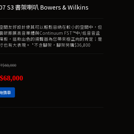
07 S3 書架喇叭 Bowers & Wilkins
S3的空間友好設計使其可以輕鬆容納在較小的空間中，但
碳振膜高音單體與Continuum FST™中/低音音盆
障板，這款出色的揚聲器為您帶來極正向的肯定；是
寸也有大表現。 *不含腳架，腳架另購$36,800
T$68,000
$68,000
詢價車