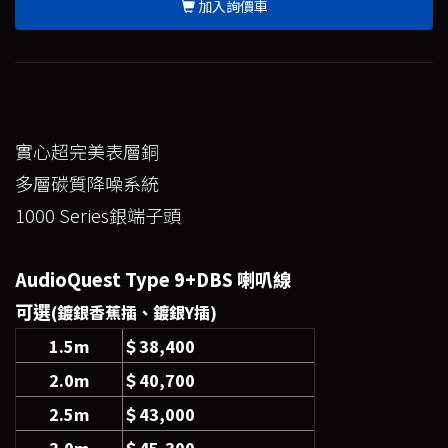
加入詢價車
實心超完美表層銅
多層碳質降噪系統
1000 Series銀端子頭
AudioQuest Type 9+DBS 喇叭線
可選
(鍍銀香蕉插、鍍銀Y插)
1.5m
＄38,400
2.0m
＄40,700
2.5m
＄43,000
3.0m
＄45,300