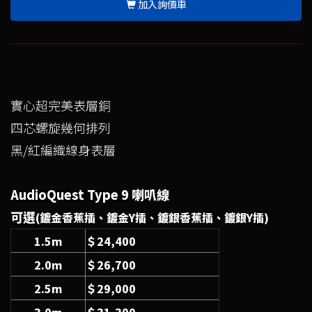
加入詢價車
實心超完美表層銅
四芯螺旋幾何排列
黑/紅編織線身表層
AudioQuest Type 9 喇叭線
可選
(鍍金香蕉插、鍍金Y插、鍍銀香蕉插、鍍銀Y插)
1.5m
＄24,400
2.0m
＄26,700
2.5m
＄29,000
3.0m
＄31,300