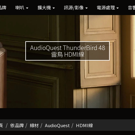
品牌
喇叭
擴大機
訊源/影像
電源處理
音
AudioQuest ThunderBird 48
雷鳥 HDMI線
頁
依品牌
線材
AudioQuest
HDMI線