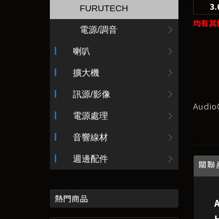
3
FURUTECH
均有其
電源/調音
喇叭
擴大機
訊源/影像
Audio
電源處理
音響線材
週邊配件
關聯
熱門商品