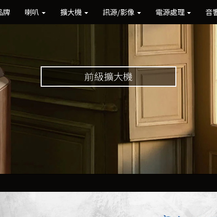
品牌
喇叭
擴大機
訊源/影像
電源處理
音
前級擴大機
Previous