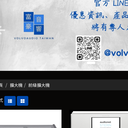
頁
擴大機
前級擴大機
式