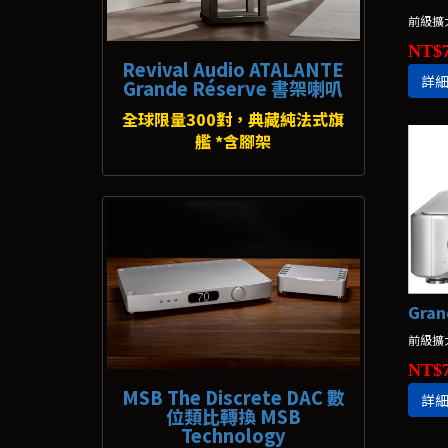
前級擴
NT$7
Revival Audio ATALANTE
詳
Grande Réserve 書架喇叭
全球限量300對，典藏純法式旗
艦 *含腳架
前級擴
NT$7
MSB The Discrete DAC 數
詳
位類比轉換 MSB
Technology