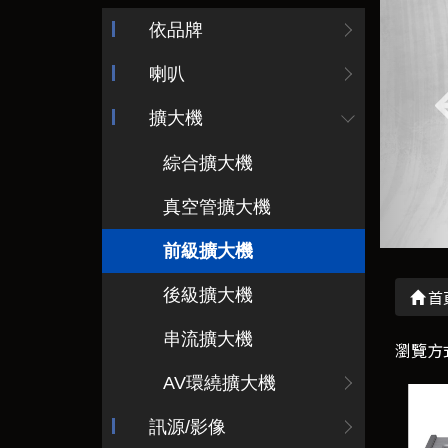
依品牌
喇叭
擴大機
綜合擴大機
真空管擴大機
前級擴大機
後級擴大機
首
串流擴大機
瀏覽方
AV環繞擴大機
訊源/影像